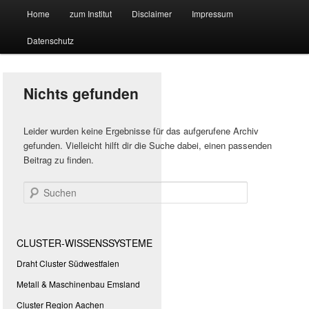
Hauptmenü
Forschungssuchmaschine und Technologieradar
Home
zum Institut
Disclaimer
Impressum
Zum
Zum
Datenschutz
primären
sekundären
Suchmaschine Forschung und
Inhalt
Inhalt
Technologie
Nichts gefunden
springen
springen
Leider wurden keine Ergebnisse für das aufgerufene Archiv
gefunden. Vielleicht hilft dir die Suche dabei, einen passenden
Beitrag zu finden.
Suchen
CLUSTER-WISSENSSYSTEME
Draht Cluster Südwestfalen
Metall & Maschinenbau Emsland
Cluster Region Aachen