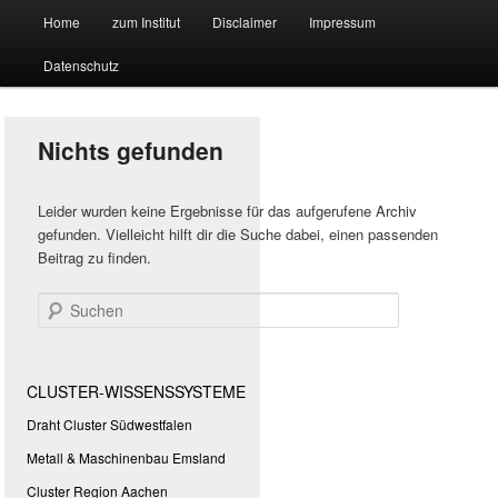
Hauptmenü
Forschungssuchmaschine und Technologieradar
Home
zum Institut
Disclaimer
Impressum
Zum
Zum
Datenschutz
primären
sekundären
Suchmaschine Forschung und
Inhalt
Inhalt
Technologie
Nichts gefunden
springen
springen
Leider wurden keine Ergebnisse für das aufgerufene Archiv
gefunden. Vielleicht hilft dir die Suche dabei, einen passenden
Beitrag zu finden.
Suchen
CLUSTER-WISSENSSYSTEME
Draht Cluster Südwestfalen
Metall & Maschinenbau Emsland
Cluster Region Aachen