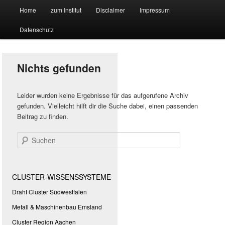
Hauptmenü
Forschungssuchmaschine und Technologieradar
Home
zum Institut
Disclaimer
Impressum
Zum
Zum
Datenschutz
primären
sekundären
Suchmaschine Forschung und
Inhalt
Inhalt
Technologie
Nichts gefunden
springen
springen
Leider wurden keine Ergebnisse für das aufgerufene Archiv
gefunden. Vielleicht hilft dir die Suche dabei, einen passenden
Beitrag zu finden.
Suchen
CLUSTER-WISSENSSYSTEME
Draht Cluster Südwestfalen
Metall & Maschinenbau Emsland
Cluster Region Aachen