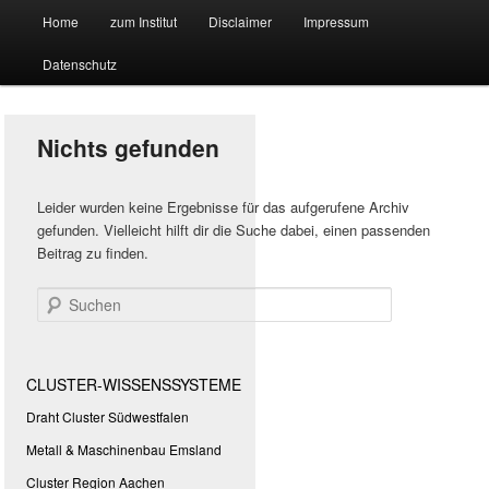
Hauptmenü
Forschungssuchmaschine und Technologieradar
Home
zum Institut
Disclaimer
Impressum
Zum
Zum
Datenschutz
primären
sekundären
Suchmaschine Forschung und
Inhalt
Inhalt
Technologie
Nichts gefunden
springen
springen
Leider wurden keine Ergebnisse für das aufgerufene Archiv
gefunden. Vielleicht hilft dir die Suche dabei, einen passenden
Beitrag zu finden.
Suchen
CLUSTER-WISSENSSYSTEME
Draht Cluster Südwestfalen
Metall & Maschinenbau Emsland
Cluster Region Aachen