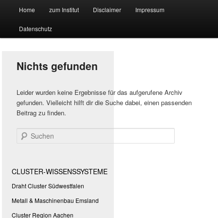
Hauptmenü
Forschungssuchmaschine und Technologieradar
Home
zum Institut
Disclaimer
Impressum
Zum
Zum
Datenschutz
primären
sekundären
Suchmaschine Forschung und
Inhalt
Inhalt
Technologie
Nichts gefunden
springen
springen
Leider wurden keine Ergebnisse für das aufgerufene Archiv
gefunden. Vielleicht hilft dir die Suche dabei, einen passenden
Beitrag zu finden.
Suchen
CLUSTER-WISSENSSYSTEME
Draht Cluster Südwestfalen
Metall & Maschinenbau Emsland
Cluster Region Aachen