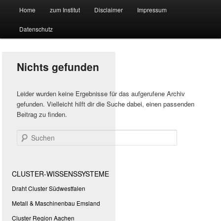
Hauptmenü
Forschungssuchmaschine und Technologieradar
Home
zum Institut
Disclaimer
Impressum
Zum
Zum
Datenschutz
primären
sekundären
Suchmaschine Forschung und
Inhalt
Inhalt
Technologie
Nichts gefunden
springen
springen
Leider wurden keine Ergebnisse für das aufgerufene Archiv
gefunden. Vielleicht hilft dir die Suche dabei, einen passenden
Beitrag zu finden.
Suchen
CLUSTER-WISSENSSYSTEME
Draht Cluster Südwestfalen
Metall & Maschinenbau Emsland
Cluster Region Aachen