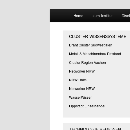
Hauptmenü
Forschungssuchmaschine und 
Home
zum Institut
Disc
Zum
Zum
Suchmaschine
primären
sekundären
CLUSTER-WISSENSSYSTEME
Inhalt
Inhalt
Draht Cluster Südwestfalen
Metall & Maschinenbau Emsland
springen
springen
Cluster Region Aachen
Networker NRW
NRW Units
Networker NRW
WasserWissen
Lippstadt Einzelhandel
TECHNOLOGIE REGIONEN