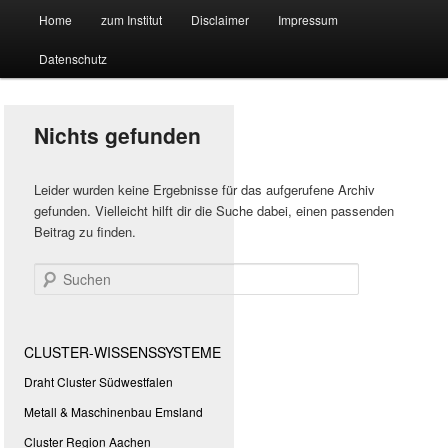
Hauptmenü
Forschungssuchmaschine und Technologieradar
Home
zum Institut
Disclaimer
Impressum
Zum
Zum
Datenschutz
primären
sekundären
Suchmaschine Forschung und
Inhalt
Inhalt
Technologie
Nichts gefunden
springen
springen
Leider wurden keine Ergebnisse für das aufgerufene Archiv
gefunden. Vielleicht hilft dir die Suche dabei, einen passenden
Beitrag zu finden.
Suchen
CLUSTER-WISSENSSYSTEME
Draht Cluster Südwestfalen
Metall & Maschinenbau Emsland
Cluster Region Aachen