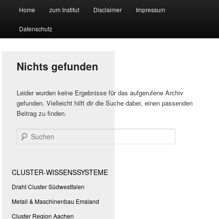
Hauptmenü
Forschungssuchmaschine und Technologieradar
Home
zum Institut
Disclaimer
Impressum
Zum
Zum
Datenschutz
primären
sekundären
Suchmaschine Forschung und
Inhalt
Inhalt
Technologie
Nichts gefunden
springen
springen
Leider wurden keine Ergebnisse für das aufgerufene Archiv
gefunden. Vielleicht hilft dir die Suche dabei, einen passenden
Beitrag zu finden.
Suchen
CLUSTER-WISSENSSYSTEME
Draht Cluster Südwestfalen
Metall & Maschinenbau Emsland
Cluster Region Aachen