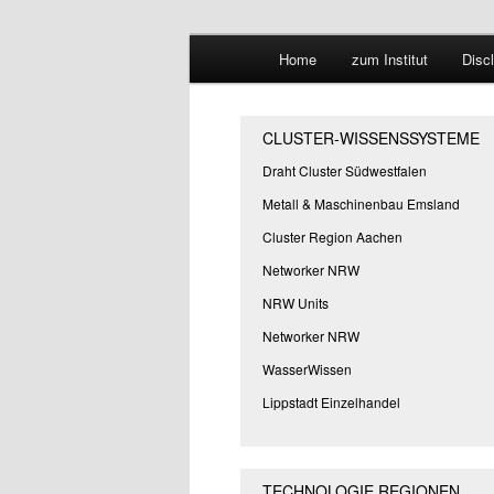
Hauptmenü
Forschungssuchmaschine und 
Home
zum Institut
Disc
Zum
Zum
Suchmaschine
primären
sekundären
CLUSTER-WISSENSSYSTEME
Inhalt
Inhalt
Draht Cluster Südwestfalen
Metall & Maschinenbau Emsland
springen
springen
Cluster Region Aachen
Networker NRW
NRW Units
Networker NRW
WasserWissen
Lippstadt Einzelhandel
TECHNOLOGIE REGIONEN