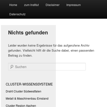
Hauptmenü
Forschungssuchmaschine und Technologieradar
Home
zum Institut
Disclaimer
Impressum
Zum
Zum
Datenschutz
primären
sekundären
Suchmaschine Forschung und
Inhalt
Inhalt
Technologie
Nichts gefunden
springen
springen
Leider wurden keine Ergebnisse für das aufgerufene Archiv
gefunden. Vielleicht hilft dir die Suche dabei, einen passenden
Beitrag zu finden.
Suchen
CLUSTER-WISSENSSYSTEME
Draht Cluster Südwestfalen
Metall & Maschinenbau Emsland
Cluster Region Aachen