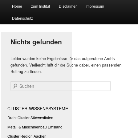
Hauptmenü
Forschungssuchmaschine und Technologieradar
Home
zum Institut
Disclaimer
Impressum
Zum
Zum
Datenschutz
primären
sekundären
Suchmaschine Forschung und
Inhalt
Inhalt
Technologie
Nichts gefunden
springen
springen
Leider wurden keine Ergebnisse für das aufgerufene Archiv
gefunden. Vielleicht hilft dir die Suche dabei, einen passenden
Beitrag zu finden.
Suchen
CLUSTER-WISSENSSYSTEME
Draht Cluster Südwestfalen
Metall & Maschinenbau Emsland
Cluster Region Aachen