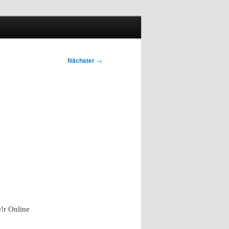
Nächster
→
e!r Online