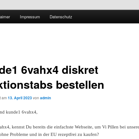
Technologieradar
laimer
Impressum
Datenschutz
 Forschung und Technologie
de1 6vahx4 diskret
ktionstabs bestellen
ht am
13. April 2023
von
admin
nd kunde1 6vahx4,
hx4, kennst Du bereits die einfachste Webseite, um Vi Pillen bei unser
hne Probleme und in der EU rezeptfrei zu kaufen?