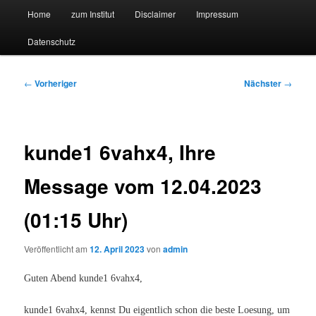
Hauptmenü
Forschungssuchmaschine und Technologieradar
Home
zum Institut
Disclaimer
Impressum
Zum
Zum
Datenschutz
primären
sekundären
Suchmaschine Forschung und
Inhalt
Inhalt
Technologie
Beitragsnavigation
←
Vorheriger
Nächster
→
springen
springen
kunde1 6vahx4, Ihre
Message vom 12.04.2023
(01:15 Uhr)
Veröffentlicht am
12. April 2023
von
admin
Guten Abend kunde1 6vahx4,
kunde1 6vahx4, kennst Du eigentlich schon die beste Loesung, um