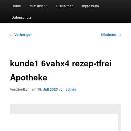
Hauptmenü
Forschungssuchmaschine und Technologieradar
Home
zum Institut
Disclaimer
Impressum
Zum
Zum
Datenschutz
primären
sekundären
Suchmaschine Forschung und
Inhalt
Inhalt
Technologie
Beitragsnavigation
←
Vorheriger
Nächster
→
springen
springen
kunde1 6vahx4 rezep-tfrei
Apotheke
Veröffentlicht am
18. Juli 2023
von
admin