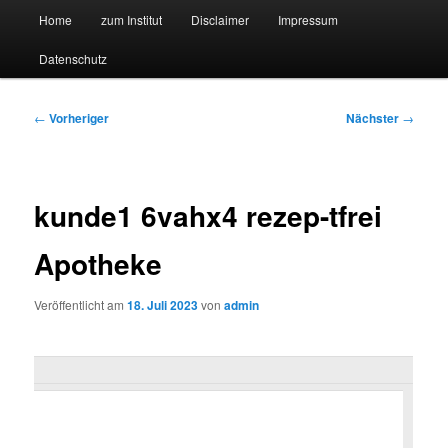
Hauptmenü
Forschungssuchmaschine und Technologieradar
Home
zum Institut
Disclaimer
Impressum
Zum
Zum
Datenschutz
primären
sekundären
Suchmaschine Forschung und
Inhalt
Inhalt
Technologie
Beitragsnavigation
←
Vorheriger
Nächster
→
springen
springen
kunde1 6vahx4 rezep-tfrei
Apotheke
Veröffentlicht am
18. Juli 2023
von
admin