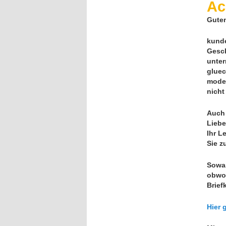
Ac
Gute
kunde
Gesch
unter
gluec
moder
nicht
Auch 
Liebe
Ihr L
Sie z
Sowas
obwoh
Brief
Hier 