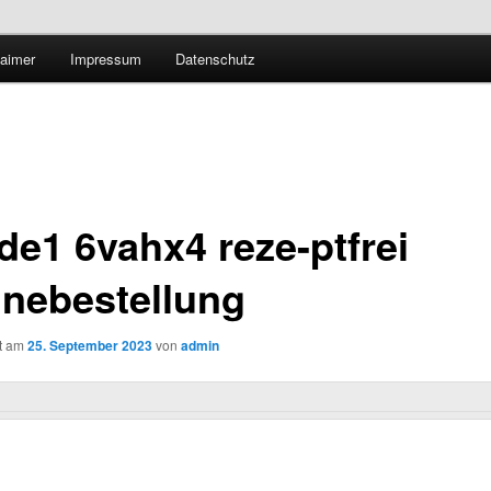
Technologieradar
laimer
Impressum
Datenschutz
 Forschung und Technologie
de1 6vahx4 reze-ptfrei
inebestellung
ht am
25. September 2023
von
admin