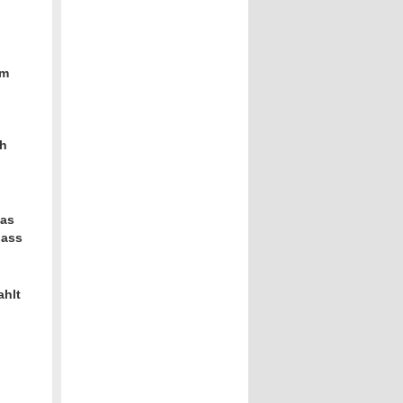
im
ch
das
dass
ahlt