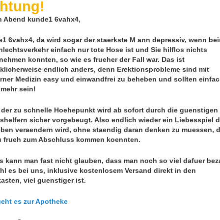
htung!
n Abend kunde1 6vahx4,
1 6vahx4, da wird sogar der staerkste M ann depressiv, wenn be
lechtsverkehr einfach nur tote Hose ist und Sie hilflos nichts
nehmen konnten, so wie es frueher der Fall war. Das ist
klicherweise endlich anders, denn Erektionsprobleme sind mit
ner Medizin easy und einwandfrei zu beheben und sollten einfa
 mehr sein!
der zu schnelle Hoehepunkt wird ab sofort durch die guenstigen
shelfern sicher vorgebeugt. Also endlich wieder ein Liebesspiel 
eben veraendern wird, ohne staendig daran denken zu muessen, 
u frueh zum Abschluss kommen koennten.
 kann man fast nicht glauben, dass man noch so viel dafuer bez
l es bei uns, inklusive kostenlosem Versand direkt in den
kasten, viel guenstiger ist.
geht es zur Apotheke