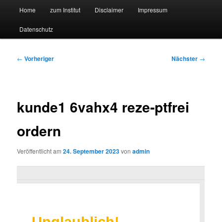
Hauptmenü
Forschungssuchmaschine und Technologieradar
Home
zum Institut
Disclaimer
Impressum
Zum
Zum
Datenschutz
primären
sekundären
Suchmaschine Forschung und
Inhalt
Inhalt
Technologie
Beitragsnavigation
←
Vorheriger
Nächster
→
springen
springen
kunde1 6vahx4 reze-ptfrei
ordern
Veröffentlicht am
24. September 2023
von
admin
Unglaublich!