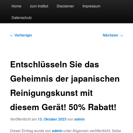
Hauptmenü
Forschungssuchmaschine und Technologieradar
Home
zum Institut
Disclaimer
Impressum
Zum
Zum
Datenschutz
primären
sekundären
Suchmaschine Forschung und
Inhalt
Inhalt
Technologie
Beitragsnavigation
←
Vorheriger
Nächster
→
springen
springen
Entschlüsseln Sie das
Geheimnis der japanischen
Reinigungskunst mit
diesem Gerät! 50% Rabatt!
Veröffentlicht am
13. Oktober 2023
von
admin
Dieser Eintrag wurde von
admin
unter Allgemein veröffentlicht. Setze