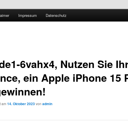
Technologieradar
laimer
Impressum
Datenschutz
 Forschung und Technologie
de1-6vahx4, Nutzen Sie Ih
nce, ein Apple iPhone 15 
gewinnen!
ht am
14. Oktober 2023
von
admin