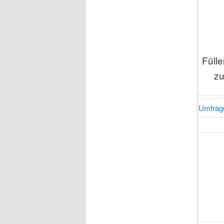
Füll
zu
Umfrage