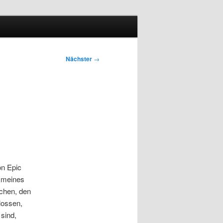
Nächster
→
on Epic
t meines
chen, den
lossen,
sind,