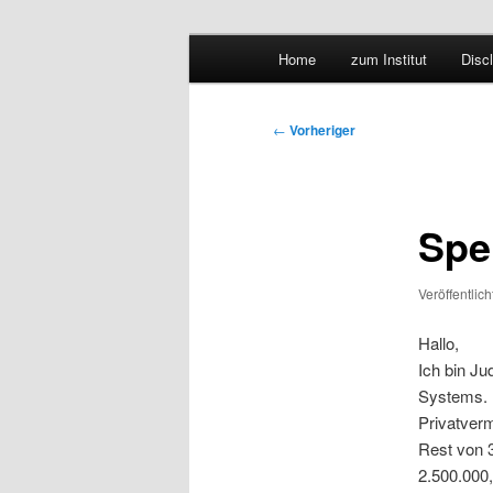
Hauptmenü
Forschungssuchmaschine und 
Home
zum Institut
Disc
Zum
Zum
Suchmaschine
primären
sekundären
Beitragsnavigation
←
Vorheriger
Inhalt
Inhalt
springen
springen
Spe
Veröffentlic
Hallo,
Ich bin Ju
Systems. 
Privatver
Rest von 
2.500.000,