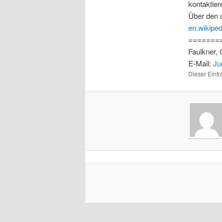
kontaktier
Über den 
en.wikiped
========
Faulkner,
E-Mail:
Ju
Dieser Eint