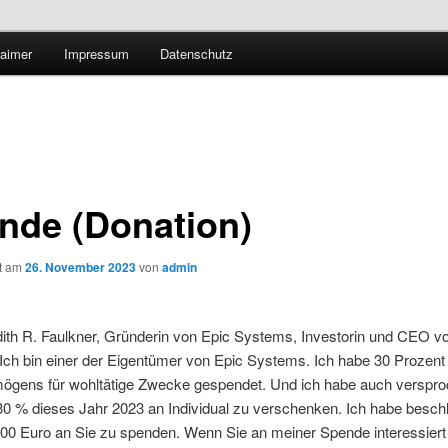
Technologieradar
laimer
Impressum
Datenschutz
 Forschung und Technologie
nde (Donation)
ht am
26. November 2023
von
admin
dith R. Faulkner, Gründerin von Epic Systems, Investorin und CEO v
Ich bin einer der Eigentümer von Epic Systems. Ich habe 30 Prozen
mögens für wohltätige Zwecke gespendet. Und ich habe auch verspro
30 % dieses Jahr 2023 an Individual zu verschenken. Ich habe besch
00 Euro an Sie zu spenden. Wenn Sie an meiner Spende interessiert 