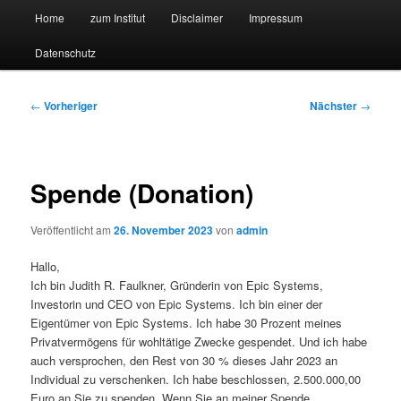
Hauptmenü
Forschungssuchmaschine und Technologieradar
Home
zum Institut
Disclaimer
Impressum
Zum
Zum
Datenschutz
primären
sekundären
Suchmaschine Forschung und
Inhalt
Inhalt
Technologie
Beitragsnavigation
←
Vorheriger
Nächster
→
springen
springen
Spende (Donation)
Veröffentlicht am
26. November 2023
von
admin
Hallo,
Ich bin Judith R. Faulkner, Gründerin von Epic Systems,
Investorin und CEO von Epic Systems. Ich bin einer der
Eigentümer von Epic Systems. Ich habe 30 Prozent meines
Privatvermögens für wohltätige Zwecke gespendet. Und ich habe
auch versprochen, den Rest von 30 % dieses Jahr 2023 an
Individual zu verschenken. Ich habe beschlossen, 2.500.000,00
Euro an Sie zu spenden. Wenn Sie an meiner Spende