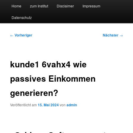
Hauptmenü
Forschungssuchmaschine und Technologieradar
Home
zum Institut
Disclaimer
Impressum
Zum
Zum
Datenschutz
primären
sekundären
Suchmaschine Forschung und
Inhalt
Inhalt
Technologie
Beitragsnavigation
←
Vorheriger
Nächster
→
springen
springen
kunde1 6vahx4 wie
passives Einkommen
generieren?
Veröffentlicht am
15. Mai 2024
von
admin