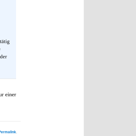
tätig
e
nder
ur einer
Permalink
.