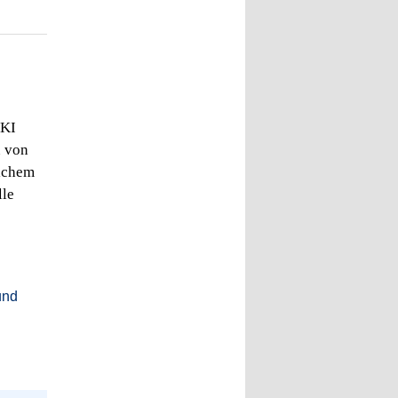
 KI
n von
lichem
lle
und