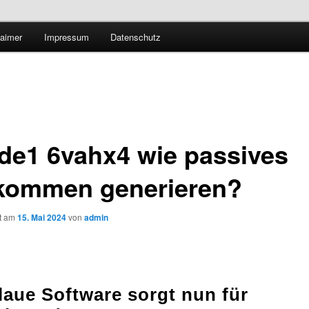
Technologieradar
laimer
Impressum
Datenschutz
 Forschung und Technologie
de1 6vahx4 wie passives
kommen generieren?
ht am
15. Mai 2024
von
admin
laue Software sorgt nun für