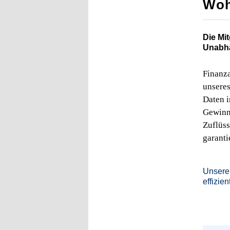
Woh
Die Mi
Unabhä
Finanza
unsere
Daten i
Gewinnp
Zuflüs
garanti
Unsere 
effizie